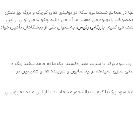
یرقابل تصور است! این ماده شیمیایی معجزه ‌آسا، با فرمول NaOH، نه تنها در صنایع شیمیایی، بلکه در تولیدی ‌های کوچک و بزرگ نیز نقش
لات را بهبود می ‌دهد. اما آیا می ‌دانید چگونه می ‌توان از این
شف می ‌کنیم. ب
ازرگانی رئیس
، به عنوان یکی از پیشگامان تأمین مواد
 دارد. سود پرک، یا سدیم هیدروکسید، یک ماده جامد سفید رنگ و
نثی ‌سازی اسیدها، تولید صابون و شوینده‌ ها، و همچنین در
ه سود پرک با کیفیت بالا، همراه شماست تا از این ماده به بهترین