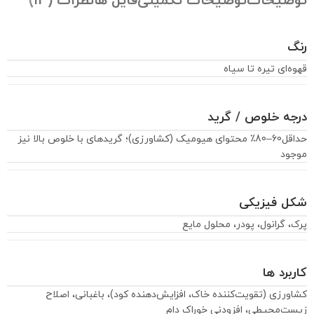
توضیحات
توضیحات تکمیلی
فایل ها
نظرات (13)
رنگ
قهوه‌ای تیره تا سیاه
درجه خلوص / گرید
حداقل60–80٪ محتوای هیومیک (کشاورزی)؛ گریدهای با خلوص بالا نیز
موجود
شکل فیزیکی
پرک، گرانول، پودر، محلول مایع
کاربرد ها
کشاورزی (تقویت‌کننده خاک، افزایش‌دهنده کود)، باغبانی، اصلاح
زیست‌محیطی، افزودنی خوراک دام